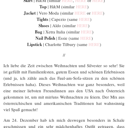
Skirt
| H&M (similar
HERE
,
HERE
or
HERE
)
Top
| H&M (similar
HERE
)
Jacket
| Vero Moda (similar
HERE
or
HERE
)
Tights
| Capezio (same
HERE
)
Shoes
| Aldo (similar
HERE
)
Bag
| Xetra Italia (similar
HERE
)
Nail Polish
| Essie (same
HERE
)
Lipstick
| Charlotte Tilbury (same
HERE
)
//
Ich liebe die Zeit zwischen Weihnachten und Silvester so sehr! Sie
ist gefüllt mit Familienfesten, gutem Essen und schönen Erlebnissen
(und ja, ich zähle auch das Faul-am-Sofa-sitzen zu den schönen
Erlebnissen haha). Dieses Weihnachten war ganz besonders, weil
eine meiner liebsten Freundinnen aus den USA nach Österreich
gekommen ist, um mit mir/uns Weihnachten zu feiern. Der Mix aus
österreichischen und amerikanischen Traditionen hat wahnsinnig
viel Spaß gemacht!
Am 24. Dezember hab ich mich deswegen besonders in Schale
geschmissen und ein sehr mädchenhaftes Outfit getragen, dass