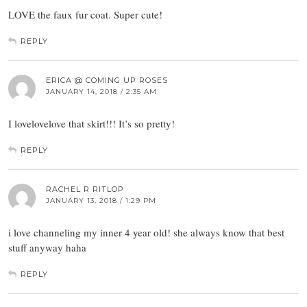
LOVE the faux fur coat. Super cute!
REPLY
ERICA @ COMING UP ROSES
JANUARY 14, 2018 / 2:35 AM
I lovelovelove that skirt!!! It’s so pretty!
REPLY
RACHEL R RITLOP
JANUARY 13, 2018 / 1:29 PM
i love channeling my inner 4 year old! she always know that best
stuff anyway haha
REPLY