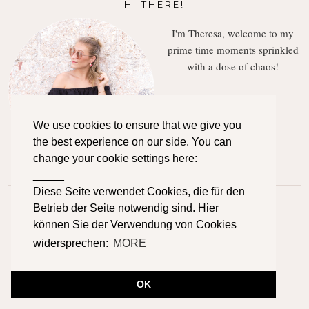
HI THERE!
I'm Theresa, welcome to my
prime time moments sprinkled
with a dose of chaos!
We use cookies to ensure that we give you
the best experience on our side. You can
change your cookie settings here:
_____
FOLLOW ALONG
Diese Seite verwendet Cookies, die für den
Betrieb der Seite notwendig sind. Hier
können Sie der Verwendung von Cookies
TWITTER
INSTAGRAM
FACEBOOK
widersprechen:
MORE
OK
BLOGLOVIN
PINTEREST
EMAIL