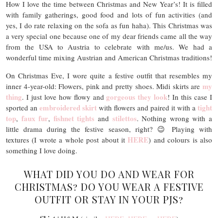
How I love the time between Christmas and New Year’s! It is filled
with family gatherings, good food and lots of fun activities (and
yes, I do rate relaxing on the sofa as fun haha). This Christmas was
a very special one because one of my dear friends came all the way
from the USA to Austria to celebrate with me/us. We had a
wonderful time mixing Austrian and American Christmas traditions!
On Christmas Eve, I wore quite a festive outfit that resembles my
my
inner 4-year-old: Flowers, pink and pretty shoes. Midi skirts are
thing
gorgeous they look
. I just love how flowy and
! In this case I
embroidered skirt
tight
sported an
with flowers and paired it with a
top
faux fur
fishnet tights
stilettos
,
,
and
. Nothing wrong with a
little drama during the festive season, right? 😉 Playing with
HERE
textures (I wrote a whole post about it
) and colours is also
something I love doing.
WHAT DID YOU DO AND WEAR FOR
CHRISTMAS? DO YOU WEAR A FESTIVE
OUTFIT OR STAY IN YOUR PJS?