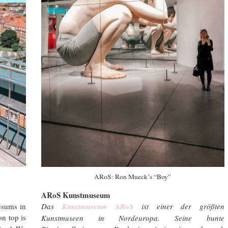
ARoS: Ron Mueck’s “Boy”
ARoS Kunstmuseum
esums in
Das
Kunstmuseum ARoS
ist einer der größten
on top is
Kunstmuseen in Nordeuropa. Seine bunte