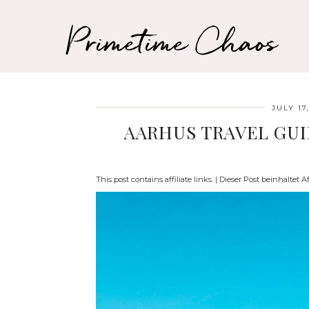
Primetime Chaos
JULY 17
AARHUS TRAVEL GUID
This post contains affiliate links. | Dieser Post beinhaltet Af