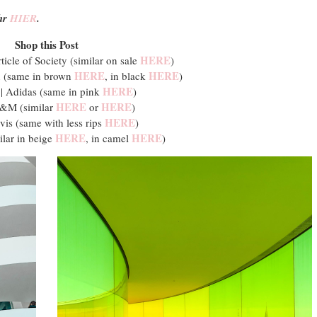
ihr
HIER
.
Shop this Post
HERE
ticle of Society (similar on sale
)
HERE
HERE
 (same in brown
, in black
)
HERE
| Adidas (same in pink
)
HERE
HERE
&M (similar
or
)
HERE
vis (same with less rips
)
HERE
HERE
ilar in beige
, in camel
)