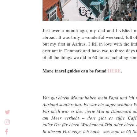
Just over a month ago, my dad and I visited m
abroad. It was truly a wonderful weekend, full o
but my first in Aarhus. I fell in love with the li
ever are in Denmark and have two to three days 
of all the things we did in 60 hours including s
More travel guides can be found
HERE
.
Vor gut einem Monat haben mein Papa und ich m
Ausland studiert hat. Es war ein super schönes 
Für mich war es das vierte Mal in Dänemark abe
am Meer verliebt – dort gibt es süße Cafés
toller Ort für einen Wochenend-Trip oder einen
In diesem Post zeige ich euch, was man in 60 St