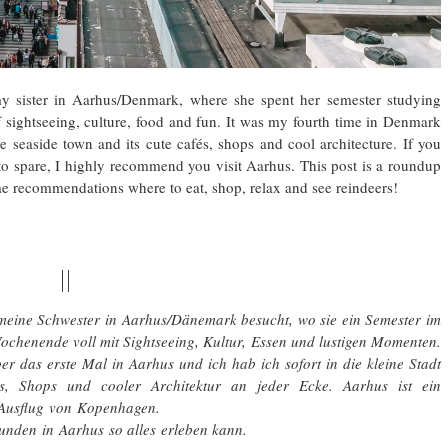
y sister in Aarhus/Denmark, where she spent her semester studying
f sightseeing, culture, food and fun. It was my fourth time in Denmark
ttle seaside town and its cute cafés, shops and cool architecture. If you
to spare, I highly recommend you visit Aarhus. This post is a roundup
ome recommendations where to eat, shop, relax and see reindeers!
||
eine Schwester in Aarhus/Dänemark besucht, wo sie ein Semester im
Wochenende voll mit Sightseeing, Kultur, Essen und lustigen Momenten.
r das erste Mal in Aarhus und ich hab ich sofort in die kleine Stadt
, Shops und cooler Architektur an jeder Ecke. Aarhus ist ein
 Ausflug von Kopenhagen.
unden in Aarhus so alles erleben kann.